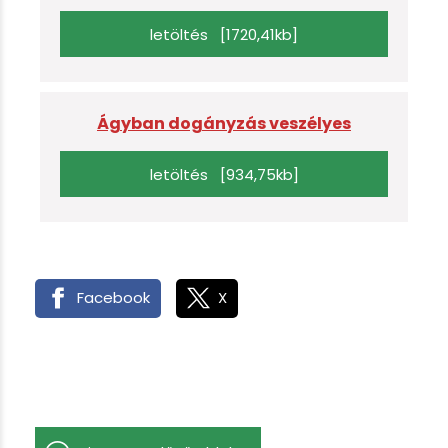
letöltés [1720,41kb]
Ágyban dogányzás veszélyes
letöltés [934,75kb]
Facebook
X