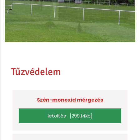
Tűzvédelem
Szén-monoxid mérgezés
letöltés [299,14kb]