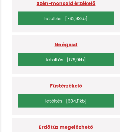
Szén-monoxid érzékelő
letöltés [732,93kb]
Ne égesd
letöltés [178,9kb]
Füstérzékelő
letöltés [684,11kb]
Erdőtűz megelőzhető