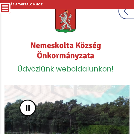
UGRÁS A TARTALOMHOZ
Nemeskolta Község
Önkormányzata
Üdvözlünk weboldalunkon!
II