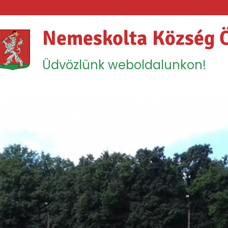
Nemeskolta Község 
Üdvözlünk weboldalunkon!