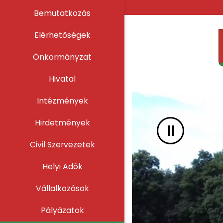
UGRÁS A TARTALOMHOZ
Bemutatkozás
Elérhetőségek
Önkormányzat
Hivatal
Intézmények
Hirdetmények
II
Civil Szervezetek
Helyi Adók
Vállalkozások
Pályázatok