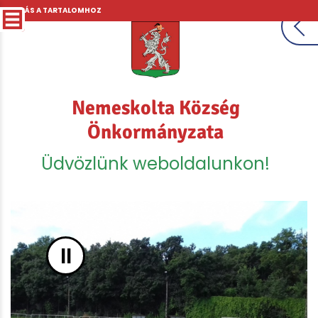
UGRÁS A TARTALOMHOZ
Nemeskolta Község
Önkormányzata
Üdvözlünk weboldalunkon!
II