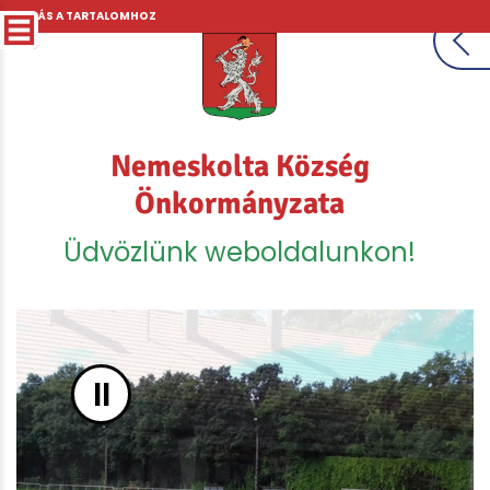
UGRÁS A TARTALOMHOZ
Nemeskolta Község
Önkormányzata
Üdvözlünk weboldalunkon!
II