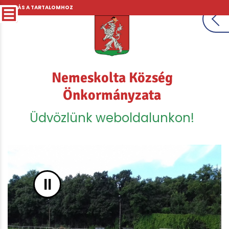
UGRÁS A TARTALOMHOZ
Nemeskolta Község
Önkormányzata
Üdvözlünk weboldalunkon!
II