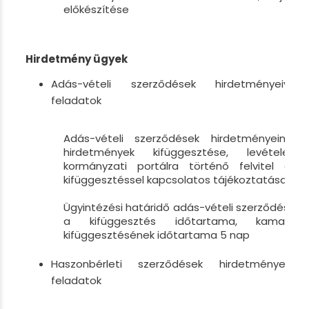
előkészítése
Hirdetmény ügyek
Adás-vételi szerződések hirdetményeivel
feladatok
Adás-vételi szerződések hirdetményeinek 
hirdetmények kifüggesztése, levétele, z
kormányzati portálra történő felvitel és 
kifüggesztéssel kapcsolatos tájékoztatása
Ügyintézési határidő adás-vételi szerződés e
a kifüggesztés időtartama, kamarai ál
kifüggesztésének időtartama 5 nap
Haszonbérleti szerződések hirdetményeivel
feladatok