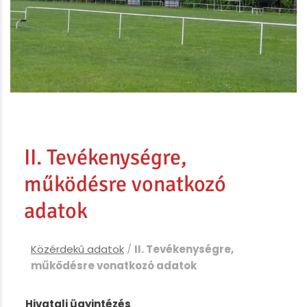
II. Tevékenységre,
működésre vonatkozó
adatok
Közérdekű adatok
/
II. Tevékenységre,
működésre vonatkozó adatok
Hivatali ügyintézés