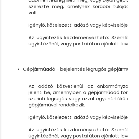
adómentesség illeti meg, vagy olyan gépjármű
szerezte meg, amelynek korábbi tulajdono
volt.
Igénylő, kötelezett: adózó vagy képviselője
Az ügyintézés kezdeményezhető: Személyesen
ügyintézőnél, vagy postai úton ajánlott levélbe
Gépjárműadó - bejelentés légrugós gépjárműről
Az adózó közvetlenül az önkormányzati a
jelenti be, amennyiben a gépjárműadó törvény 1
szerinti légrugós vagy azzal egyenértékű rugó
gépjárművel rendelkezik.
Igénylő, kötelezett: adózó vagy képviselője
Az ügyintézés kezdeményezhető: Személyesen
ügyintézőnél, vagy postai úton ajánlott levélbe