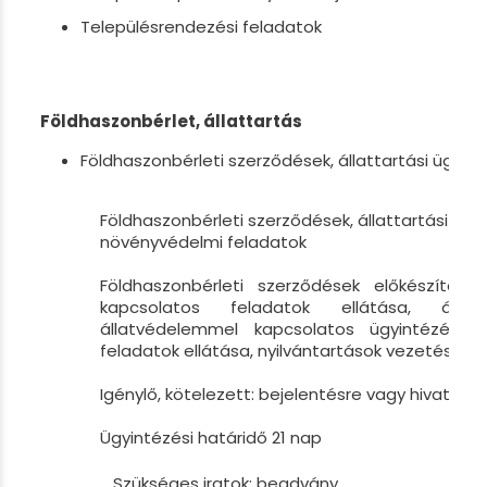
Településrendezési feladatok
Földhaszonbérlet, állattartás
Földhaszonbérleti szerződések, állattartási ügyek,
Földhaszonbérleti szerződések, állattartási ügye
növényvédelmi feladatok
Földhaszonbérleti szerződések előkészítés
kapcsolatos feladatok ellátása, állat
állatvédelemmel kapcsolatos ügyintézés, 
feladatok ellátása, nyilvántartások vezetése
Igénylő, kötelezett: bejelentésre vagy hivatalbó
Ügyintézési határidő 21 nap
Szükséges iratok: beadvány