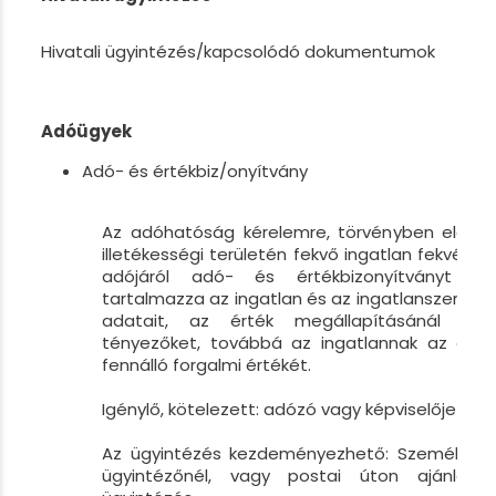
Hivatali ügyintézés/kapcsolódó dokumentumok
Adóügyek
Adó- és értékbiz/onyítvány
Az adóhatóság kérelemre, törvényben előírt
illetékességi területén fekvő ingatlan fekvésérő
adójáról adó- és értékbizonyítványt áll
tartalmazza az ingatlan és az ingatlanszerzők 
adatait, az érték megállapításánál fig
tényezőket, továbbá az ingatlannak az ado
fennálló forgalmi értékét.
Igénylő, kötelezett: adózó vagy képviselője
Az ügyintézés kezdeményezhető: Személyesen
ügyintézőnél, vagy postai úton ajánlott 