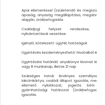
Apai elismeréssel (születendő és megszületet
apaság, anyaság megállapítása, megdöntése
alapján, örökbefogadás
Családjogi helyzet rendezése, adatsz
nyilvántartások vezetése.
Igénylő, kötelezett: ügyfél, hatóságok
Ügyintézés kezdeményezhető: hivatalból és ké
Ügyintézési határidő anyakönyvi kivonat kiállít
vagy 8 munkanap, illetve 21 nap
Szükséges iratok: érvényes személyazono
lakcímkártya, családi állapot igazolás, megha
elismerő nyilatkozat, jogerős bírói íté
gyámhatósági határozat (örökbefogadásról
igazolás.