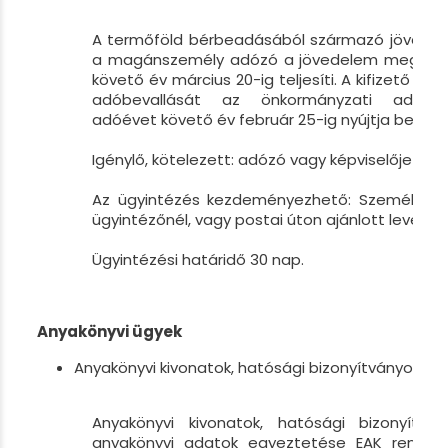
A termőföld bérbeadásából származó jövedel
a magánszemély adózó a jövedelem megszer
követő év március 20-ig teljesíti. A kifizető a l
adóbevallását az önkormányzati adóha
adóévet követő év február 25-ig nyújtja be.
Igénylő, kötelezett: adózó vagy képviselője
Az ügyintézés kezdeményezhető: Személyesen
ügyintézőnél, vagy postai úton ajánlott levélbe
Ügyintézési határidő 30 nap.
Anyakönyvi ügyek
Anyakönyvi kivonatok, hatósági bizonyítványok kiál
Anyakönyvi kivonatok, hatósági bizonyítványo
anyakönyvi adatok egyeztetése EAK rendsze