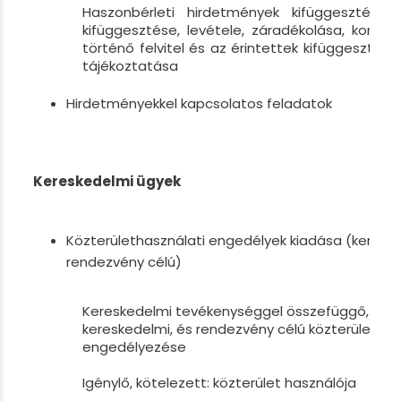
Haszonbérleti hirdetmények kifüggesztése.
kifüggesztése, levétele, záradékolása, kormán
történő felvitel és az érintettek kifüggesztéss
tájékoztatása
Hirdetményekkel kapcsolatos feladatok
Kereskedelmi ügyek
Közterülethasználati engedélyek kiadása (keresk
rendezvény célú)
Kereskedelmi tevékenységgel összefüggő, val
kereskedelmi, és rendezvény célú közterület-h
engedélyezése
Igénylő, kötelezett: közterület használója