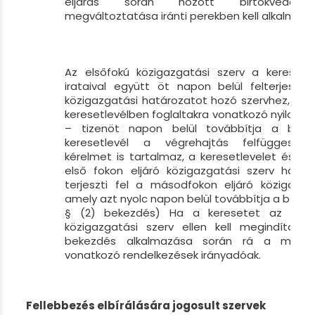
eljárás során hozott birtokvédelm
megváltoztatása iránti perekben kell alkalmazni
Az elsőfokú közigazgatási szerv a keresetl
irataival együtt öt napon belül felterjeszt
közigazgatási határozatot hozó szervhez, ame
keresetlevélben foglaltakra vonatkozó nyilatko
– tizenöt napon belül továbbítja a bíró
keresetlevél a végrehajtás felfüggesztés
kérelmet is tartalmaz, a keresetlevelet és az 
első fokon eljáró közigazgatási szerv háro
terjeszti fel a másodfokon eljáró közigazgat
amely azt nyolc napon belül továbbítja a bírósá
§ (2) bekezdés) Ha a keresetet az első 
közigazgatási szerv ellen kell megindítani,
bekezdés alkalmazása során rá a másod
vonatkozó rendelkezések irányadóak.
Fellebbezés elbírálására jogosult szervek