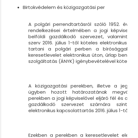
Birtokvédelem és közigazgatási per
A polgári perrendtartásról szóló 1952. évi III.
rendelkezései értelmében a jogi képviselővel
belföldi gazdálkodó szervezet, valamint a 
szerv 2016. július 1-től köteles elektronikus ú
tartani a polgári perben a bírósággal. E
keresetlevelet elektronikus úton, űrlap benyúj
szolgáltatás (ÁNYK) igénybevételével kötelesek
A közigazgatási perekben, illetve a jegyző 
ügyben hozott határozatának megváltozt
perekben a jogi képviselővel eljáró fél és a bel
gazdálkodó szervezet számára szintén 
elektronikus kapcsolattartás 2016. július 1-től.
Ezekben a perekben a keresetlevelet elektro