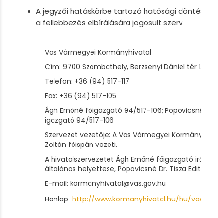
A jegyzői hatáskörbe tartozó hatósági döntések 
a fellebbezés elbírálására jogosult szerv
Vas Vármegyei Kormányhivatal
Cím: 9700 Szombathely, Berzsenyi Dániel tér 1.
Telefon: +36 (94) 517-117
Fax: +36 (94) 517-105
Ágh Ernőné főigazgató 94/517-106; Popovicsné dr. T
igazgató 94/517-106
Szervezet vezetője: A Vas Vármegyei Kormányhiva
Zoltán főispán vezeti.
A hivatalszervezetet Ágh Ernőné főigazgató irányít
általános helyettese, Popovicsné Dr. Tisza Edit igaz
E-mail: kormanyhivatal@vas.gov.hu
Honlap
http://www.kormanyhivatal.hu/hu/vas