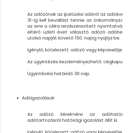
Az adózónak az iparűzési adóról az adóévet k
31-ig kell bevallást tennie az önkormányzati
az erre a célra rendszeresített nyomtatványon.
eltérő üzleti évet választó adózó adóbevall
utolsó napját követő 150. napig nyújtja be.
Igénylő, kötelezett: adózó vagy képviselője
Az ügyintézés kezdeményezhető: cégkapu
Ügyintézési határidő 30 nap.
Adóigazolások
Az adózó kérelmére az adóhatóság 
adótartozásról hatósági igazolást állít ki.
Igénylő, kötelezett: adózó vagy képviselője