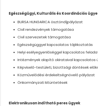
Egészségügyi, Kulturális és Koordinációs ügyek
BURSA HUNGARICA ösztöndíjpályázat
Civil rendezvények támogatása
Civil szervezetek támogatása
Egészségüggyel kapcsolatos tájékoztatás
Helyi esélyegyenlőséggel kapcsolatos feladatok
Intézmények alapító okirataival kapcsolatos ügyi
Képviselő-testületi, bizottsági döntések előkészí
Közművelődési érdekeltségnövelő pályázat
Önkormányzati kitüntetések
Elektronikusan indítható peres ügyek