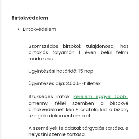
Birtokvédelem
Birtokvédelem
Szomszédos birtokok tulajdonosai, használ
birtoklás folyamán 1 éven belül felmerül
rendezése
Ügyintézési határidő: 15 nap
Ügyintézés díja: 3.000.-Ft illeték
Szükséges iratok:
kérelem eggyel több péld
amennyi féllel szemben a birtokvéde
birtokvédelmet kéri + csatolni kell a bizonyíté
szolgáló dokumentumokat
A személyek feladatai: tárgyalás tartása, eset
helyszíni szemle tartása