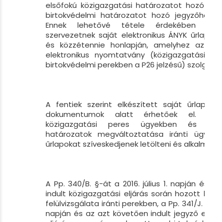
elsőfokú közigazgatási határozatot hozó szerv
birtokvédelmi határozatot hozó jegyzőhöz kel
Ennek lehetővé tétele érdekében mind
szervezetnek saját elektronikus ÁNYK űrlapot k
és közzétennie honlapján, amelyhez az OB
elektronikus nyomtatvány (közigazgatási pe
birtokvédelmi perekben a P26 jelzésű) szolgál m
A fentiek szerint elkészített saját űrlapok
dokumentumok alatt érhetőek el. Kér
közigazgatási peres ügyekben és a bi
határozatok megváltoztatása iránti ügyek
űrlapokat szíveskedjenek letölteni és alkalmazni
A Pp. 340/B. §-át a 2016. július 1. napján és a
indult közigazgatási eljárás során hozott hatá
felülvizsgálata iránti perekben, a Pp. 341/J. §-át a
napján és az azt követően indult jegyző előtti