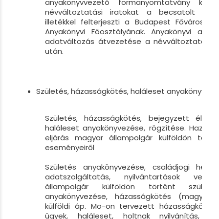
anyakönyvvezető formanyomtatvány kitö
névváltoztatási iratokat a becsatolt mell
illetékkel felterjeszti a Budapest Főváros K
Anyakönyvi Főosztályának. Anyakönyvi alapb
adatváltozás átvezetése a névváltoztatás 
után.
Születés, házasságkötés, haláleset anyakönyvezé
Születés, házasságkötés, bejegyzett élettár
haláleset anyakönyvezése, rögzítése. Hazai a
eljárás magyar állampolgár külföldön törté
eseményeiről
Születés anyakönyvezése, családjogi helyz
adatszolgáltatás, nyilvántartások veze
állampolgár külföldön történt születé
anyakönyvezése, házasságkötés (magyar áp
külföldi áp. Mo-on tervezett házasságkötése
ügyek, haláleset, holtnak nyilvánítás, h