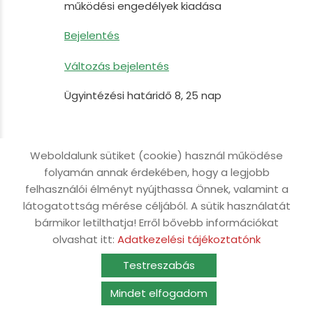
működési engedélyek kiadása
Bejelentés
Változás bejelentés
Ügyintézési határidő 8, 25 nap
Telepengedélyezési eljárás, hatósági ellenőrzés
Weboldalunk sütiket (cookie) használ működése
folyamán annak érdekében, hogy a legjobb
felhasználói élményt nyújthassa Önnek, valamint a
Telepengedélyezési eljárás, bejelentés k
tevékenység nyilvántartásba vétele, telephelye
látogatottság mérése céljából. A sütik használatát
Ipari telephelyek nyilvántartásba vétele, e
bármikor letilthatja! Erről bővebb információkat
helyszíni szemle összehívása, telepengedély k
olvashat itt:
Adatkezelési tájékoztatónk
Igénylő, kötelezett: tevékenységet végző egyé
Testreszabás
társas vállalkozás
Mindet elfogadom
Ügyintézés kezdeményezhető: ügyintézőnél
KERESÉS AZ OLDAL TARTALMÁBAN