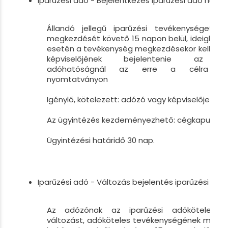
Iparűzési adó - Bejelentkezés iparűzési adó hatál
Állandó jellegű iparűzési tevékenységet 
megkezdését követő 15 napon belül, ideiglenes, 
esetén a tevékenység megkezdésekor kell az 
képviselőjének bejelentenie az ön
adóhatóságnál az erre a célra rend
nyomtatványon
Igénylő, kötelezett: adózó vagy képviselője
Az ügyintézés kezdeményezhető: cégkapu
Ügyintézési határidő 30 nap.
Iparűzési adó - Változás bejelentés iparűzési ad
Az adózónak az iparűzési adókötelezett
változást, adóköteles tevékenységének megs