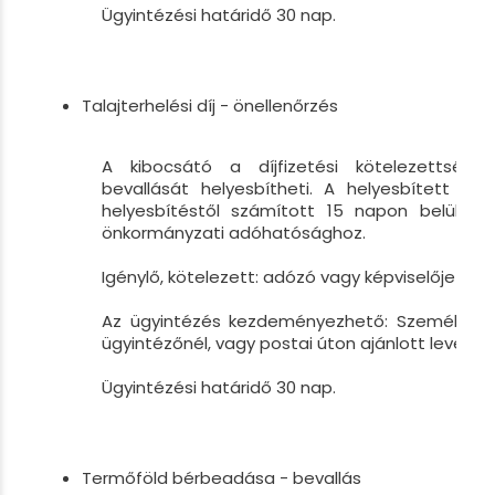
Ügyintézési határidő 30 nap.
Talajterhelési díj - önellenőrzés
A kibocsátó a díjfizetési kötelezettségér
bevallását helyesbítheti. A helyesbített díja
helyesbítéstől számított 15 napon belül kell
önkormányzati adóhatósághoz.
Igénylő, kötelezett: adózó vagy képviselője
Az ügyintézés kezdeményezhető: Személyesen
ügyintézőnél, vagy postai úton ajánlott levélbe
Ügyintézési határidő 30 nap.
Termőföld bérbeadása - bevallás