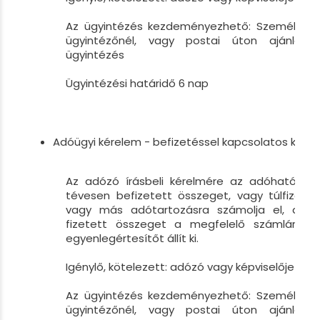
Az ügyintézés kezdeményezhető: Személyesen
ügyintézőnél, vagy postai úton ajánlott 
ügyintézés
Ügyintézési határidő 6 nap
Adóügyi kérelem - befizetéssel kapcsolatos kére
Az adózó írásbeli kérelmére az adóhatóság
tévesen befizetett összeget, vagy túlfizetést
vagy más adótartozásra számolja el, a té
fizetett összeget a megfelelő számlára átut
egyenlegértesítőt állít ki.
Igénylő, kötelezett: adózó vagy képviselője
Az ügyintézés kezdeményezhető: Személyesen
ügyintézőnél, vagy postai úton ajánlott 