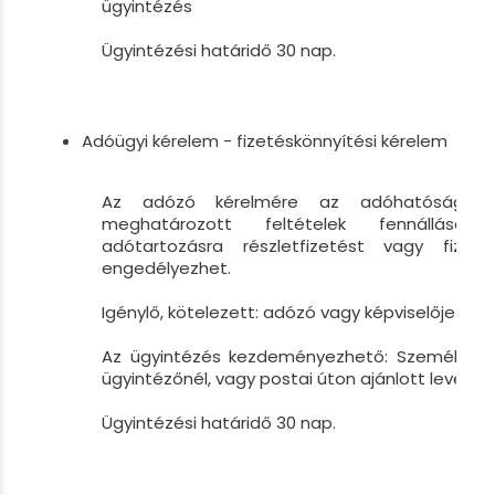
ügyintézés
Ügyintézési határidő 30 nap.
Adóügyi kérelem - fizetéskönnyítési kérelem
Az adózó kérelmére az adóhatóság a
meghatározott feltételek fennállás
adótartozásra részletfizetést vagy fizeté
engedélyezhet.
Igénylő, kötelezett: adózó vagy képviselője
Az ügyintézés kezdeményezhető: Személyesen
ügyintézőnél, vagy postai úton ajánlott levélbe
Ügyintézési határidő 30 nap.