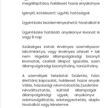
megállapítása, haláleset hazai anyakönyvezése
Igénylő, kötelezett: ügyfél, hatóságok
Ügyintézés kezdeményezhető: hivatalból és ké
Ügyintézési határidő anyakönyvi kivonat kiállít
vagy 8 nap
Szükséges iratok: érvényes személyazonosít
lakcímkártya, vagy érvényes útlevél + lakcímk
nem régebbi állampolgársági bizonyítvány
kivonatok, családi állapot igazolás, személye
állampolgársági bizonyítvány, tanúsítvány
A személyek feladatai: Születés, házassá
élettársi kapcsolat, haláleset hazai anyakönyve
Válás, házassági névmódosítás,(születési csal
névváltoztatás, külföldi állampolgár ház
állampolgársági ügyek, anyakönyvi kivona
adatszolgáltatás, adategyeztetés, alapbejegy
hivatalból vagy kérelemre