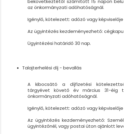
bekövetkeztétől számított 15 napon belül be k
az önkormányzati adóhatóságnál.
Igénylő, kötelezett: adózó vagy képviselője
Az ügyintézés kezdeményezhető: cégkapu
Ügyintézési határidő 30 nap.
Talajterhelési díj - bevallás
A kibocsátó a díjfizetési kötelezettségé
tárgyévet követő év március 31-éig tesz 
önkormányzati adóhatóságnál.
Igénylő, kötelezett: adózó vagy képviselője
Az ügyintézés kezdeményezhető: Személyesen
ügyintézőnél, vagy postai úton ajánlott levélbe