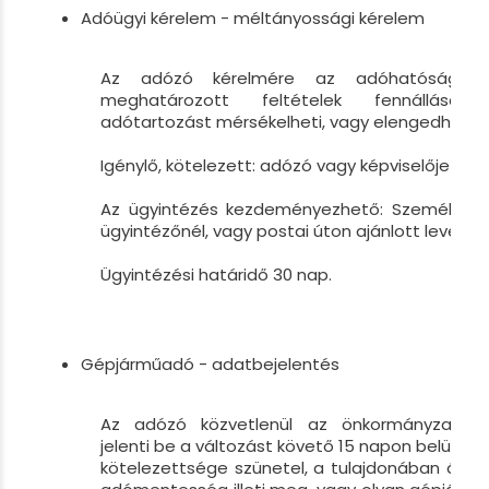
Adóügyi kérelem - méltányossági kérelem
Az adózó kérelmére az adóhatóság a
meghatározott feltételek fennállás
adótartozást mérsékelheti, vagy elengedheti.
Igénylő, kötelezett: adózó vagy képviselője
Az ügyintézés kezdeményezhető: Személyesen
ügyintézőnél, vagy postai úton ajánlott levélbe
Ügyintézési határidő 30 nap.
Gépjárműadó - adatbejelentés
Az adózó közvetlenül az önkormányzati a
jelenti be a változást követő 15 napon belül, ha
kötelezettsége szünetel, a tulajdonában álló