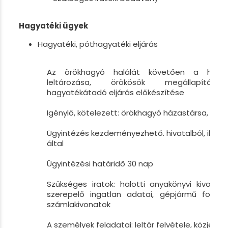
Hagyatéki ügyek
Hagyatéki, póthagyatéki eljárás
Az örökhagyó halálát követően a hagya
leltározása, örökösök megállapítása,
hagyatékátadó eljárás előkészítése
Igénylő, kötelezett: örökhagyó házastársa, gy
Ügyintézés kezdeményezhető. hivatalból, illetv
által
Ügyintézési határidő 30 nap
Szükséges iratok: halotti anyakönyvi kivonat
szerepelő ingatlan adatai, gépjármű forgal
számlakivonatok
A személyek feladatai: leltár felvétele, közjegyző