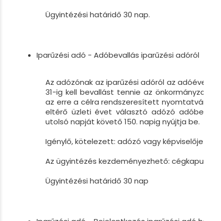
Ügyintézési határidő 30 nap.
Iparűzési adó - Adóbevallás iparűzési adóról
Az adózónak az iparűzési adóról az adóévet k
31-ig kell bevallást tennie az önkormányzati
az erre a célra rendszeresített nyomtatványon.
eltérő üzleti évet választó adózó adóbevall
utolsó napját követő 150. napig nyújtja be.
Igénylő, kötelezett: adózó vagy képviselője
Az ügyintézés kezdeményezhető: cégkapu
Ügyintézési határidő 30 nap