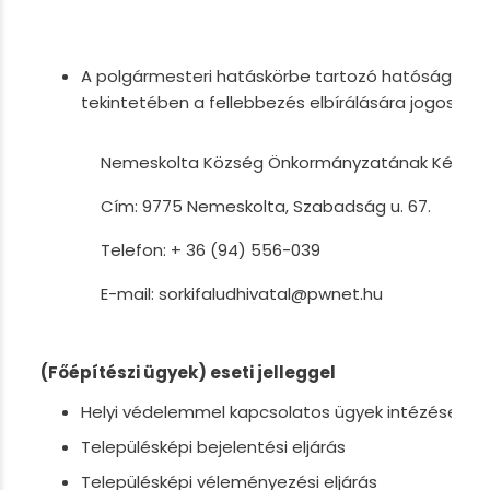
A polgármesteri hatáskörbe tartozó hatósági dö
tekintetében a fellebbezés elbírálására jogosult 
Nemeskolta Község Önkormányzatának Képvise
Cím: 9775 Nemeskolta, Szabadság u. 67.
Telefon: + 36 (94) 556-039
E-mail: sorkifaludhivatal@pwnet.hu
(Főépítészi ügyek) eseti jelleggel
Helyi védelemmel kapcsolatos ügyek intézése
Településképi bejelentési eljárás
Településképi véleményezési eljárás