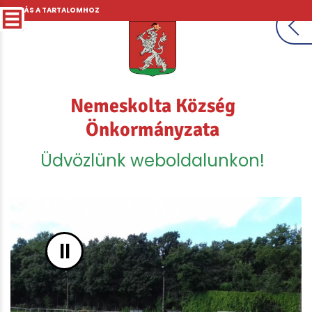
UGRÁS A TARTALOMHOZ
Nemeskolta Község
Önkormányzata
Üdvözlünk weboldalunkon!
II