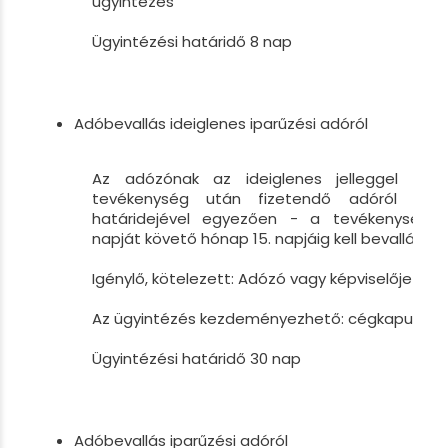
ügyintézés
Ügyintézési határidő 8 nap
Adóbevallás ideiglenes iparűzési adóról
Az adózónak az ideiglenes jelleggel végz
tevékenység után fizetendő adóról - a
határidejével egyezően - a tevékenység b
napját követő hónap 15. napjáig kell bevallást t
Igénylő, kötelezett: Adózó vagy képviselője
Az ügyintézés kezdeményezhető: cégkapu
Ügyintézési határidő 30 nap
Adóbevallás iparűzési adóról