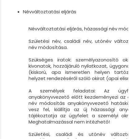
Névváltoztatási eljárás
Névváltoztatási eljárás, házassági név módosítá
Születési név, családi név, utónév változtat
név módosítása.
Szükséges iratok: személyazonosító okmán
kivonatok, hozzájáruló nyilatkozat, ügygondnok
(kiskorú, apa ismeretlen helyen tartózkodik
helyzet rendezéséről szóló okirat (apai elismerés
A személyek feladatai: Az ügyfél 
anyakönyvvezető előtt kezdeményezi az eljárá
név módosítás anyakönyvvezető hatásköre, 
vesz fel, kiállítja az új házassági anyaköny
tájékoztatja az ügyfelet a személyi okmányo
Meghatalmazással nem intézhető!
Születési, családi és utónév változtat