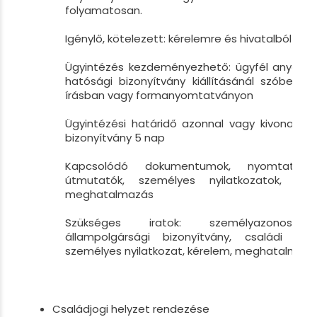
folyamatosan.
Igénylő, kötelezett: kérelemre és hivatalból
Ügyintézés kezdeményezhető: ügyfél anyaköny
hatósági bizonyítvány kiállításánál szóbeli k
írásban vagy formanyomtatványon
Ügyintézési határidő azonnal vagy kivonat 8 
bizonyítvány 5 nap
Kapcsolódó dokumentumok, nyomtatványo
útmutatók, személyes nyilatkozatok, írás
meghatalmazás
Szükséges iratok: személyazonosít
állampolgársági bizonyítvány, családi álla
személyes nyilatkozat, kérelem, meghatalmaz
Családjogi helyzet rendezése