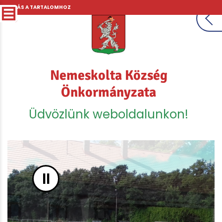
UGRÁS A TARTALOMHOZ
Nemeskolta Község
Önkormányzata
Üdvözlünk weboldalunkon!
II