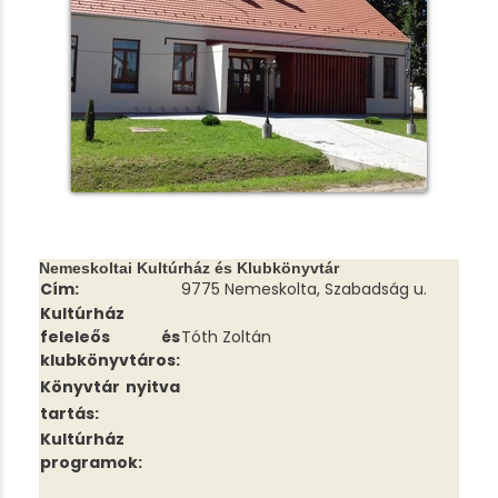
Nemeskoltai Kultúrház és Klubkönyvtár
Cím:
9775 Nemeskolta, Szabadság u.
Kultúrház
feleleős és
Tóth Zoltán
klubkönyvtáros:
Könyvtár nyitva
tartás:
Kultúrház
programok: