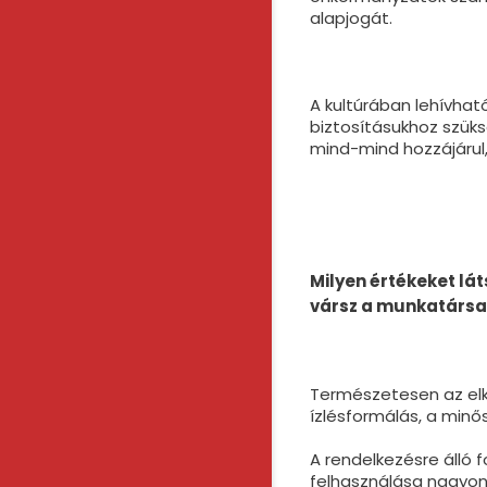
alapjogát.
A kultúrában lehívhat
biztosításukhoz szük
mind-mind hozzájárul, 
Milyen
é
rt
é
keket lá
v
ársz a munkatá
rsa
Természetesen az elk
ízlésformálás, a min
A rendelkezésre álló 
felhasználása nagyon