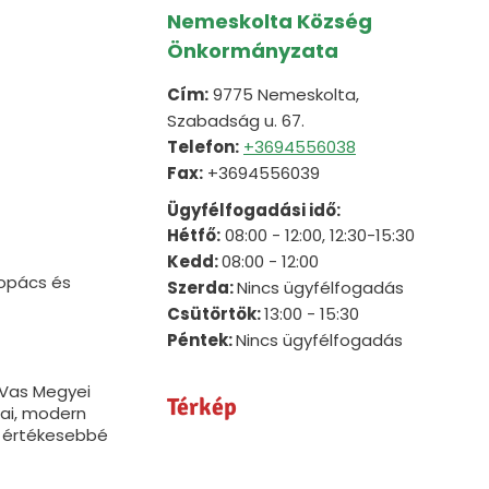
Nemeskolta Község
Önkormányzata
Cím:
9775 Nemeskolta,
Szabadság u. 67.
Telefon:
+3694556038
Fax:
+3694556039
Ügyfélfogadási idő:
Hétfő:
08:00 - 12:00, 12:30-15:30
Kedd:
08:00 - 12:00
kopács és
Szerda:
Nincs ügyfélfogadás
Csütörtök:
13:00 - 15:30
Péntek:
Nincs ügyfélfogadás
t Vas Megyei
Térkép
mai, modern
z értékesebbé