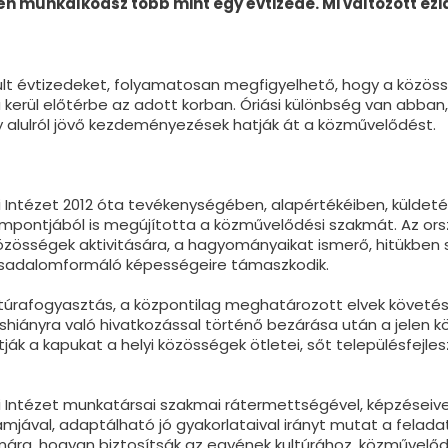
é
n munkálkodsz
több mint egy évtizede
. Mi változott ezi
últ évtizedeket, folyamatosan megfigyelhető, hogy a közössé
 kerül előtérbe az adott korban. Óriási különbség van abban,
agy alulról jövő kezdeményezések hatják át a közművelődést.
 Intézet 2012 óta tevékenységében, alapértékéiben, küldet
mpontjából is megújította a közművelődési szakmát. Az or
özösségek aktivitására, a hagyományaikat ismerő, hitükben s
rsadalomformáló képességeire támaszkodik.
 kultúrafogyasztás, a központilag meghatározott elvek követé
shiányra való hivatkozással történő bezárása után a jelen 
tják a kapukat a helyi közösségek ötletei, sőt településfejles
 Intézet munkatársai szakmai rátermettségével, képzéseive
amjával, adaptálható jó gyakorlataival irányt mutat a felada
ra, hogyan biztosítsák az egyének kultúrához, közművelő