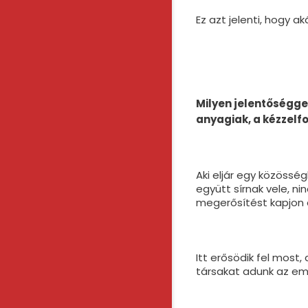
Ez azt jelenti, hogy a
Milyen jelentős
é
gge
anyagiak, a k
é
zzelf
Aki eljár egy közösség
együtt sírnak vele, n
megerősítést kapjon a
Itt erősödik fel most
társakat adunk az emb