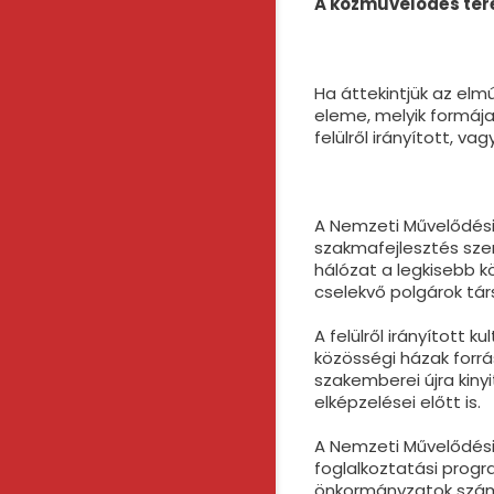
A közművelőd
és ter
Ha áttekintjük az elm
eleme, melyik formája
felülről irányított, v
A Nemzeti Művelődési
szakmafejlesztés sze
hálózat a legkisebb k
cselekvő polgárok tá
A felülről irányított
közösségi házak forrá
szakemberei újra kinyi
elképzelései előtt is.
A Nemzeti Művelődési
foglalkoztatási progr
önkormányzatok számá