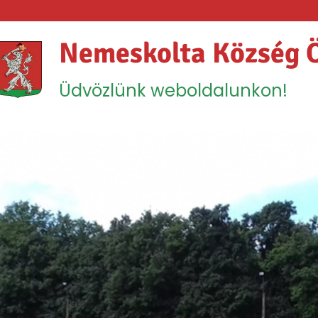
Nemeskolta Község 
Üdvözlünk weboldalunkon!