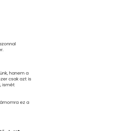
 azonnal
r.
lünk, hanem a
zer csak azt is
, ismét
Számomra ez a