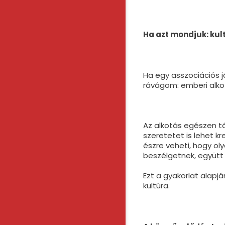
Ha azt mondjuk: kul
Ha egy asszociációs já
rávágom: emberi alkot
Az alkotás egészen t
szeretetet is lehet kr
észre veheti, hogy ol
beszélgetnek, együtt
Ezt a gyakorlat alap
kultúra.