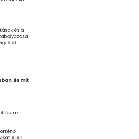
tások és a
szabályozása
gi élet.
ban, és
mit
ltés, az
történő
kat éljen