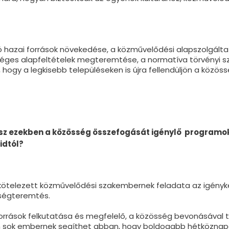
ó hazai források növekedése, a közművelődési alapszolgálta
séges alapfeltételek megteremtése, a normatíva törvényi 
hogy a legkisebb településeken is újra fellendüljön a közössé
tsz ezekben a közöss
é
g összefogását ig
é
nylő programok
idt
ó
l?
ötelezett közművelődési szakembernek feladata az igényke
őségteremtés.
források felkutatása és megfelelő, a közösség bevonásával 
 sok embernek segíthet abban, hogy boldogabb hétköznapo