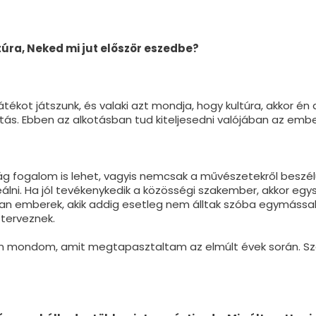
túra, Neked mi jut először eszedbe?
tékot játszunk, és valaki azt mondja, hogy kultúra, akkor én
ás. Ebben az alkotásban tud kiteljesedni valójában az embe
ág fogalom is lehet, vagyis nemcsak a művészetekről beszé
eálni. Ha jól tevékenykedik a közösségi szakember, akkor egys
yan emberek, akik addig esetleg nem álltak szóba egymással
 terveznek.
ján mondom, amit megtapasztaltam az elmúlt évek során. 