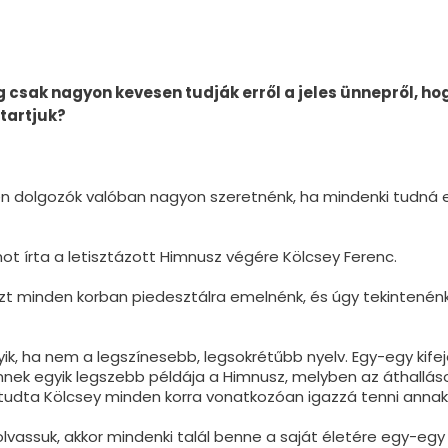
g csak nagyon kevesen tudják erről a jeles ünnepről, ho
 tartjuk?
n dolgozók valóban nagyon szeretnénk, ha mindenki tudná e
t írta a letisztázott Himnusz végére Kölcsey Ferenc.
zt minden korban piedesztálra emelnénk, és úgy tekintenénk
ik, ha nem a legszínesebb, legsokrétűbb nyelv. Egy-egy kife
 Ennek egyik legszebb példája a Himnusz, melyben az áthallás
dta Kölcsey minden korra vonatkozóan igazzá tenni annak 
 olvassuk, akkor mindenki talál benne a saját életére egy-egy