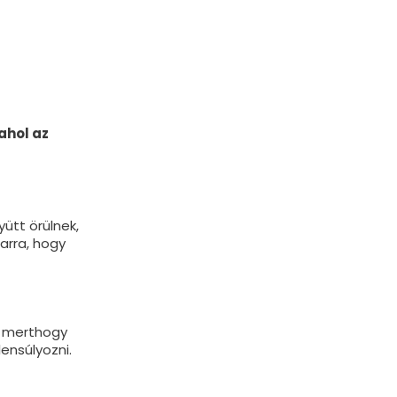
ahol az
yütt örülnek,
arra, hogy
, merthogy
ensúlyozni.