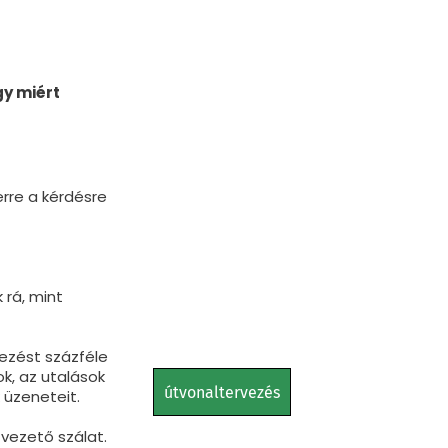
gy mi
é
rt
rre a kérdésre
 rá, mint
jezést százféle
ok, az utalások
útvonaltervezés
üzeneteit.
 vezető szálat.