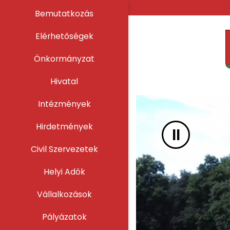
UGRÁS A TARTALOMHOZ
Bemutatkozás
Elérhetőségek
Önkormányzat
Hivatal
Intézmények
Hirdetmények
II
Civil Szervezetek
Helyi Adók
Vállalkozások
Pályázatok