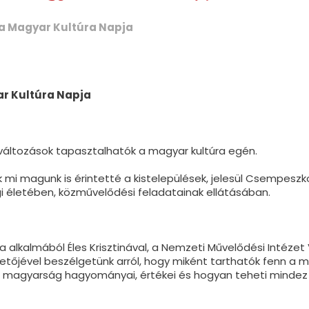
 a Magyar Kultúra Napja
ar Kultúra Napja
 változások tapasztalhatók a magyar kultúra egén.
 mi magunk is érintetté a kistelepülések, jelesül Csempesz
 életében, közművelődési feladatainak ellátásában.
a alkalmából Éles Krisztinával, a Nemzeti Művelődési Intéze
tőjével beszélgetünk arról, hogy miként tarthatók fenn a 
i magyarság hagyományai, értékei és hogyan teheti minde