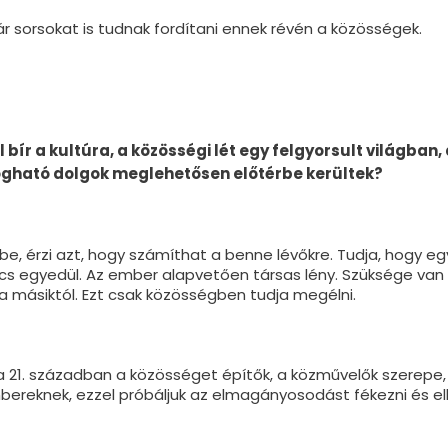
kár sorsokat is tudnak fordítani ennek révén a közösségek.
l bír a
kultúra, a közösségi lét egy
felgyorsult világban, 
ogható dolgok meglehető
sen el
őt
é
rbe kerü
ltek?
be, érzi azt, hogy számíthat a benne lévőkre. Tudja, hogy eg
incs egyedül. Az ember alapvetően társas lény. Szüksége van 
 másiktól. Ezt csak közösségben tudja megélni.
, a 21. században a közösséget építők, a közművelők szerepe
ereknek, ezzel próbáljuk az elmagányosodást fékezni és ell