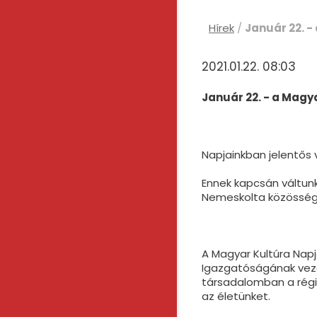
Hírek
/
Január 22. -
2021.01.22. 08:03
Január 22. - a Magy
Napjainkban jelentős
Ennek kapcsán váltunk
Nemeskolta közösségi
A Magyar Kultúra Napj
Igazgatóságának veze
társadalomban a rég
az életünket.