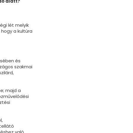
dő alatt
?
gi lét melyik
 hogy a kultúra
ésében és
szágos szakmai
zilárd,
se; majd a
közművelődési
ztési
l,
tellátó
déshez való