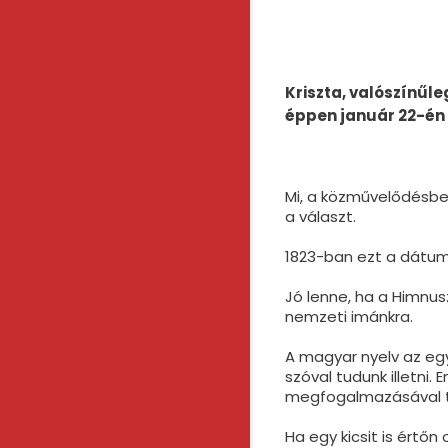
Kriszta, valószínűle
é
ppen január 22-
é
n
Mi, a közművelődésbe
a választ.
1823-ban ezt a dátumo
Jó lenne, ha a Himnus
nemzeti imánkra.
A magyar nyelv az egy
szóval tudunk illetni.
megfogalmazásával tu
Ha egy kicsit is értőn